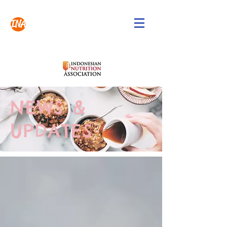
INA
NEWS &
UPDATES