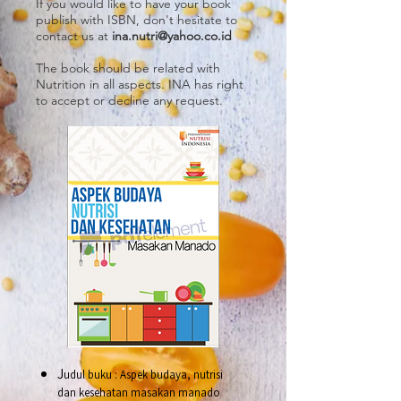
If you would like to have your book
publish with ISBN, don't hesitate to
contact us at
ina.nutri@yahoo.co.id
The book should be related with
Nutrition in all aspects. INA has right
to accept or decline any request.
J
udul buku : Aspek budaya, nutrisi
dan kesehatan masakan manado