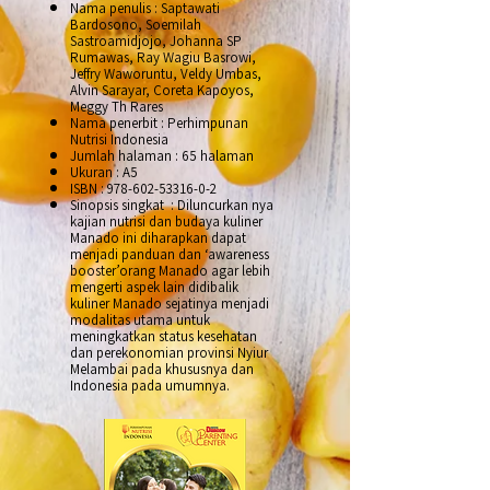
Nama penulis : Saptawati
Bardosono, Soemilah
Sastroamidjojo, Johanna SP
Rumawas, Ray Wagiu Basrowi,
Jeffry Waworuntu, Veldy Umbas,
Alvin Sarayar, Coreta Kapoyos,
Meggy Th Rares
Nama penerbit : Perhimpunan
Nutrisi Indonesia
Jumlah halaman : 65 halaman
Ukuran : A5
ISBN :
978-602-53316-0-2
Sinopsis singkat :
Diluncurkan nya
kajian nutrisi dan budaya kuliner
Manado ini diharapkan dapat
menjadi panduan dan ‘awareness
booster’orang Manado agar lebih
mengerti aspek lain didibalik
kuliner Manado sejatinya menjadi
modalitas utama untuk
meningkatkan status kesehatan
dan perekonomian provinsi Nyiur
Melambai pada khususnya dan
Indonesia pada umumnya.