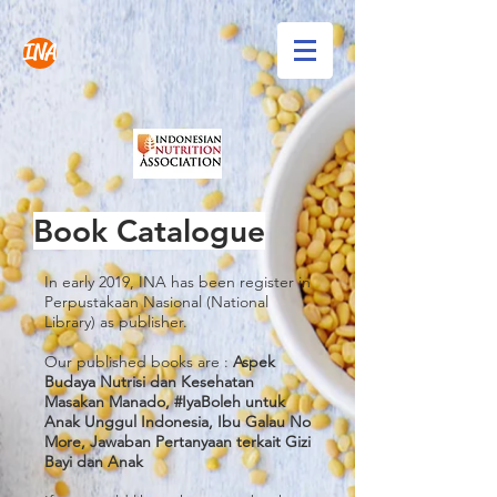
INA
Book Catalogue
In early 2019, INA has been register in
Perpustakaan Nasional (National
Library) as publisher.
Our published books are :
Aspek
Budaya Nutrisi dan Kesehatan
Masakan Manado, #IyaBoleh untuk
Anak Unggul Indonesia, Ibu Galau No
More, Jawaban Pertanyaan terkait Gizi
Bayi dan Anak