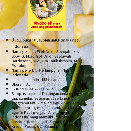
J
udul buku : #IyaBoleh untuk anak unggul
Indonesia
Nama penulis : Prof. Dr. dr. Soedjatmiko,
Sp.A(K), M.Si, Prof. Dr. dr. Saptawati
Bardosono, MSc, Dra. Ratih Ibrahim, M.M,
Psikolog
Nama penerbit : Perhimpunan Nutrisi
Indonesia
Jumlah halaman : 155 halaman
Ukuran : A5
ISBN :
978-602-53316-1-9
Sinopsis singkat :
Dukungan cinta orang
tua, stimulasi sesuai usia, serta nutrisi
yang tepat untuk melindungi Si Kecil saat
bereksplorasi, menjadi kombinasi terbaik
agar Si Kecil menjadi ‘Anak Unggul
Indonesia’ yang memiliki lima potensi
karakter penting, yaitu Berani, Cerdas,
Kreatif, Peduli, dan Pemimpin