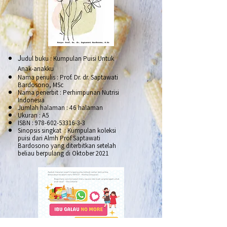
J
udul buku : Kumpulan Puisi Untuk
Anak-anakku
Nama penulis : Prof. Dr. dr. Saptawati
Bardosono, MSc
Nama penerbit : Perhimpunan Nutrisi
Indonesia
Jumlah halaman : 46 halaman
Ukuran : A5
ISBN :
978-602-53316-3-3
Sinopsis singkat :
Kumpulan koleksi
puisi dari Almh Prof Saptawati
Bardosono yang diterbitkan setelah
beliau berpulang di Oktober 2021