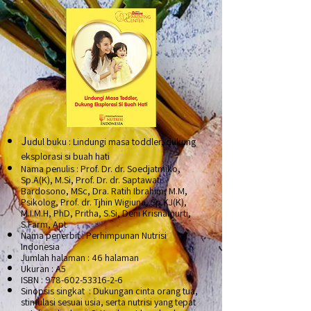
J
udul buku : Lindungi masa toddler, dukung
eksplorasi si buah hati
Nama penulis : Prof. Dr. dr. Soedjatmiko,
Sp.A(K), M.Si, Prof. Dr. dr. Saptawati
Bardosono, MSc, Dra. Ratih Ibrahim, M.M,
Psikolog, Prof. dr. Tjhin Wigiuna, Sp.KJ(K),
M.I.M.H, PhD, Pritha, S.Si, Deni Krisnamurti,
S.Farm, Apt
Nama penerbit : Perhimpunan Nutrisi
Indonesia
Jumlah halaman : 46 halaman
Ukuran : A5
ISBN :
978-602-53316-2-6
Sinopsis singkat :
Dukungan cinta orang tua,
stimulasi sesuai usia, serta nutrisi yang tepat