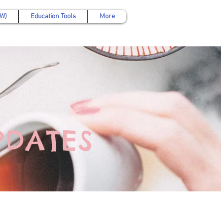
AW)
Education Tools
More
PDATES