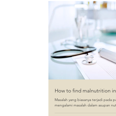
How to find malnutrition i
Masalah yang biasanya terjadi pada p
mengalami masalah dalam asupan nutr