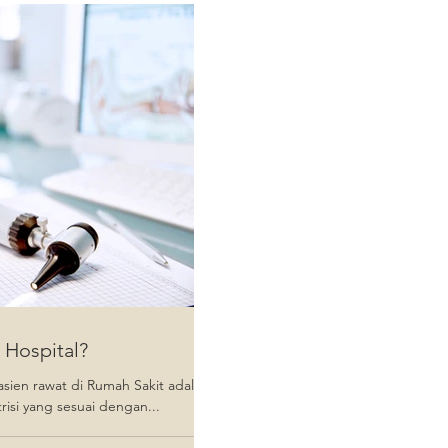
n Hospital?
asien rawat di Rumah Sakit adalah
isi yang sesuai dengan...