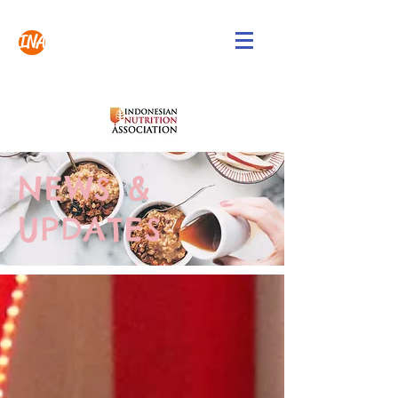
INA
NEWS &
UPDATES